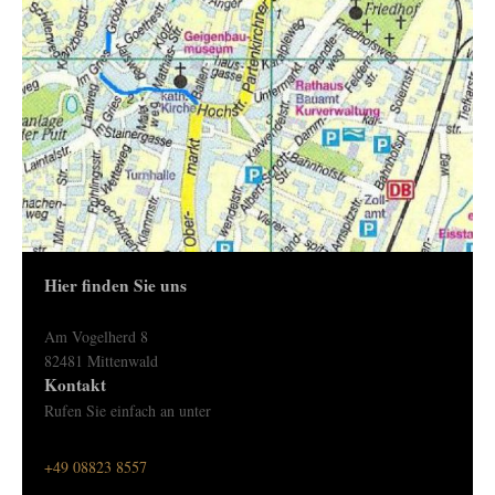
Hier finden Sie uns
Am Vogelherd 8
82481
Mittenwald
Kontakt
Rufen Sie einfach an unter
+49 08823 8557